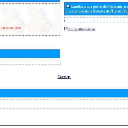
Candidats aux postes de Présidents et 
des Commissions d'études de l'UIT-R (C
Anglais seulement
Autres informations
Contacts