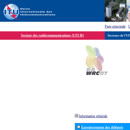
Page principale
:
Secteur des radiocommunications (UIT-R)
Secteurs de l'U
Information générale
Enregistrement des délégués