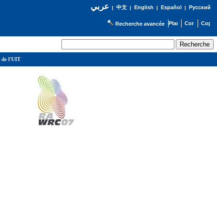
عربي
English
Español
Русский
|
中文
|
|
|
Recherche avancée
 de l'UIT