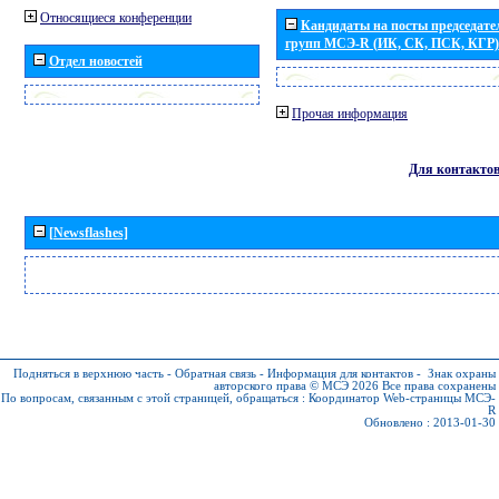
Относящиеся конференции
Кандидаты на посты председател
групп МСЭ-R (ИК, СК, ПСК, КГР)
Отдел новостей
Прочая информация
Для контакто
[Newsflashes]
Подняться в верхнюю часть
-
Обратная связь
-
Информация для контактов
-
Знак охраны
авторского права © МСЭ 2026
Все права сохранены
По вопросам, связанным с этой страницей, обращаться :
Координатор Web-страницы МСЭ-
R
Обновлено : 2013-01-30