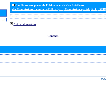
Candidats aux postes de Présidents et de Vice-Présidents
des Commissions d'études de l'UIT-R (CE, Commission spéciale, RPC, GCR)
Autres informations
Contacts
Déb