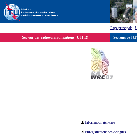
Page principale
:
Secteur des radiocommunications (UIT-R)
Secteurs de l'U
Information générale
Enregistrement des délégués