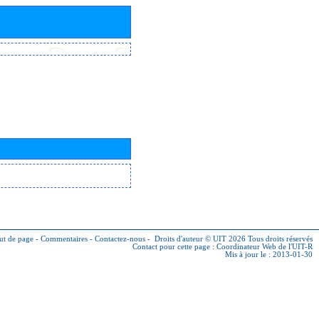
ut de page
-
Commentaires
-
Contactez-nous
-
Droits d'auteur © UIT 2026
Tous droits réservés
Contact pour cette page :
Coordinateur Web de l'UIT-R
Mis à jour le : 2013-01-30