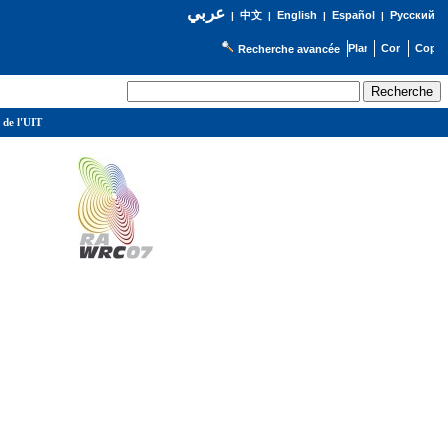
عربي
English
Español
Русский
|
中文
|
|
|
Recherche avancée
 de l'UIT