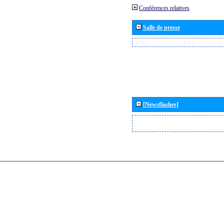
Conférences relatives
Salle de presse
[Newsflashes]