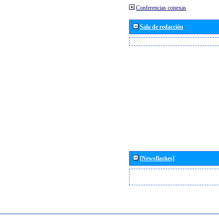
Conferencias conexas
Sala de redacción
[Newsflashes]