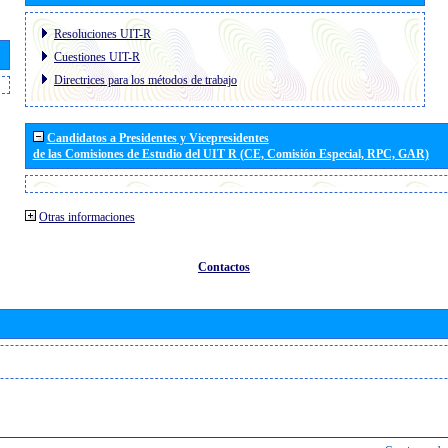
Resoluciones UIT-R
Cuestiones UIT-R
Directrices para los métodos de trabajo
Candidatos a Presidentes y Vicepresidentes
de las Comisiones de Estudio del UIT R (CE, Comisión Especial, RPC, GAR)
Otras informaciones
Contactos