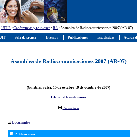
:
UIT-R
:
Conferencias y reuniones
:
RA
: Asamblea de Radiocomunicaciones 2007 (AR-07)
 UIT
Sala de prensa
Eventos
Publicaciones
Estadísticas
Acerca d
Asamblea de Radiocomunicaciones 2007 (AR-07)
(Ginebra, Suiza, 15 de octubre-19 de octubre de 2007)
Libro del Resoluciones
Contraer todo
Documentos
Publicaciones