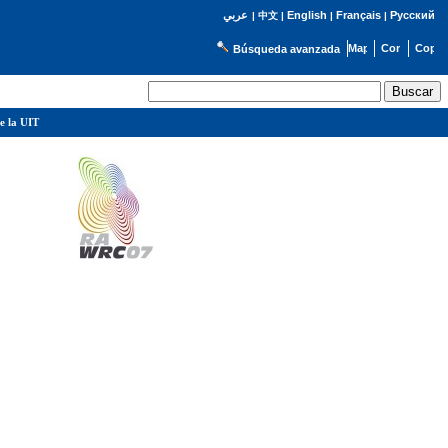
English
Français
Русский
عربي
|
中文
|
|
|
Búsqueda avanzada
e la UIT