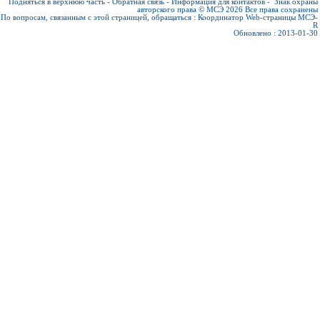
Подняться в верхнюю часть
-
Обратная связь
-
Информация для контактов
-
Знак охраны
авторского права © МСЭ 2026
Все права сохранены
По вопросам, связанным с этой страницей, обращаться :
Координатор Web-страницы МСЭ-
R
Обновлено : 2013-01-30