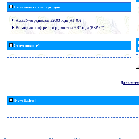
Относящиеся конференции
Ассамблея радиосвязи 2003 года (АР-03)
Всемирная конференция радиосвязи 2007 года (ВКР-07)
Отдел новостей
Для конта
[Newsflashes]