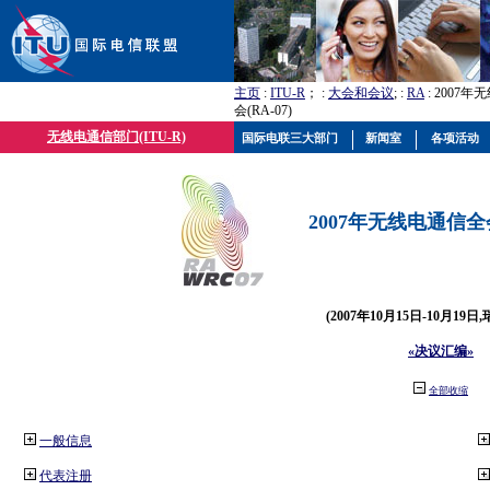
主页
:
ITU-R
； :
大会和会议
; :
RA
: 2007
会(RA-07)
无线电通信部门(ITU-R)
国际电联三大部门
新闻室
各项活动
2007年无线电通信全会(
(2007年10月15日-10月19日
«决议汇编»
全部收缩
一般信息
代表注册