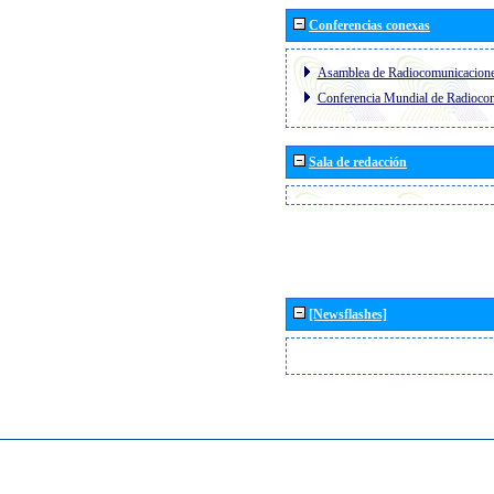
Conferencias conexas
Asamblea de Radiocomunicacion
Conferencia Mundial de Radioc
Sala de redacción
[Newsflashes]