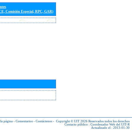
entes
(CE, Comisión Especial, RPC, GAR)
la página
-
Comentarios
-
Contáctenos
-
Copyright © UIT 2026
Reservados todos los derechos
Contacto público :
Coordenador Web del UIT-R
Actualizado el : 2013-01-30