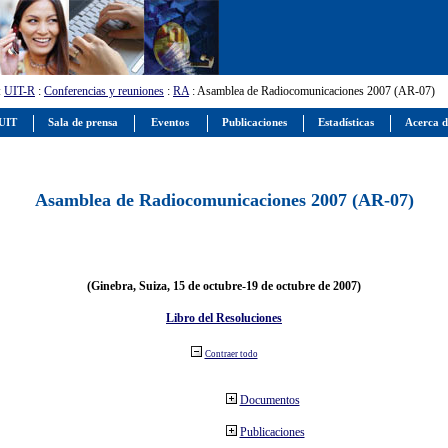
:
UIT-R
:
Conferencias y reuniones
:
RA
: Asamblea de Radiocomunicaciones 2007 (AR-07)
 UIT
Sala de prensa
Eventos
Publicaciones
Estadísticas
Acerca d
Asamblea de Radiocomunicaciones 2007 (AR-07)
(Ginebra, Suiza, 15 de octubre-19 de octubre de 2007)
Libro del Resoluciones
Contraer todo
Documentos
Publicaciones