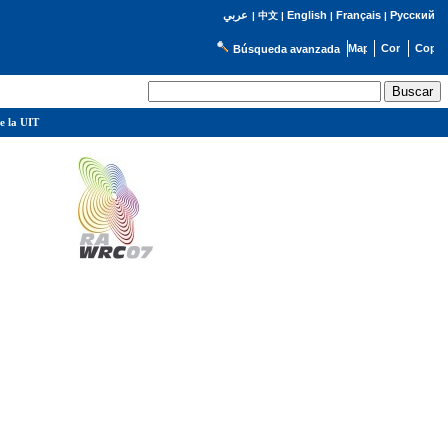
English
Français
Русский
عربي
|
中文
|
|
|
Búsqueda avanzada
e la UIT