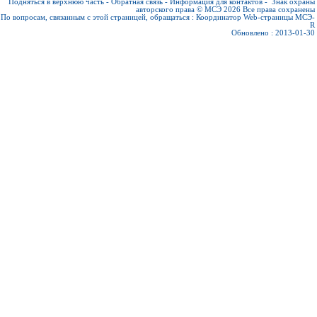
Подняться в верхнюю часть
-
Обратная связь
-
Информация для контактов
-
Знак охраны
авторского права © МСЭ 2026
Все права сохранены
По вопросам, связанным с этой страницей, обращаться :
Координатор Web-страницы МСЭ-
R
Обновлено : 2013-01-30