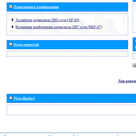
Относящиеся конференции
Ассамблея радиосвязи 2003 года (АР-03)
Всемирная конференция радиосвязи 2007 года (ВКР-07)
Отдел новостей
Для конта
[Newsflashes]