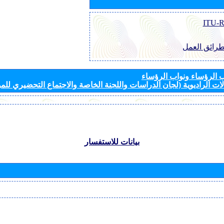
طرائق العمل
الرؤساء ونواب الرؤساء
ات الراديوية (لجان الدراسات واللجنة الخاصة والاجتماع التحضيري للمؤ
بيانات للاستفسار