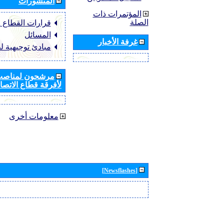
المنشورات
المؤتمرات ذات
الصلة
قرارات القطاع ‏ITU-R
المسائل
غرفة الأخبار
مبادئ توجيهية ل
مرشحون لمناصب 
لأفرقة قطاع الاتصال
معلومات أخرى
[Newsflashes]