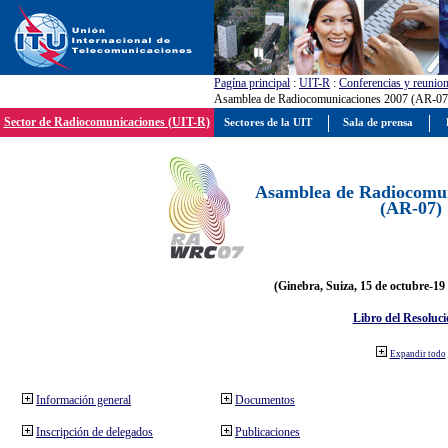
Pagína principal
:
UIT-R
:
Conferencias y reunio
Asamblea de Radiocomunicaciones 2007 (AR-07
Sector de Radiocomunicaciones (UIT-R)
Sectores de la UIT
Sala de prensa
Asamblea de Radiocomun
(AR-07)
(Ginebra, Suiza, 15 de octubre-19
Libro del Resoluci
Expandir todo
Información general
Documentos
Inscripción de delegados
Publicaciones