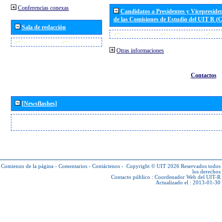
Conferencias conexas
Candidatos a Presidentes y Vicepreside
de las Comisiones de Estudio del UIT R 
Sala de redacción
Otras informaciones
Contactos
[Newsflashes]
Comienzo de la página
-
Comentarios
-
Contáctenos
-
Copyright © UIT 2026
Reservados todos
los derechos
Contacto público :
Coordenador Web del UIT-R
Actualizado el : 2013-01-30