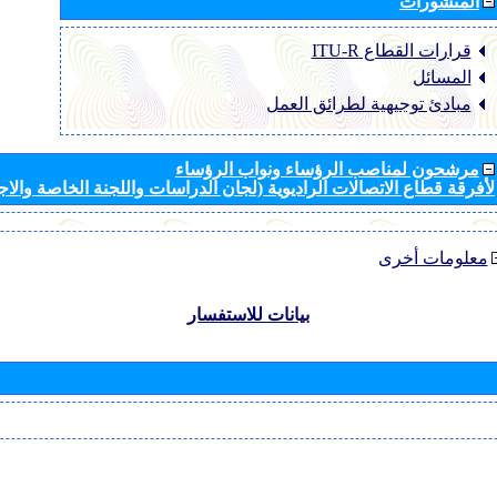
المنشورات
قرارات القطاع ‏ITU-R
المسائل
مبادئ توجيهية لطرائق العمل
مرشحون لمناصب الرؤساء ونواب الرؤساء
لأفرقة قطاع الاتصالات الراديوية (لجان الدراسات واللجنة الخاصة والا
معلومات أخرى
بيانات للاستفسار