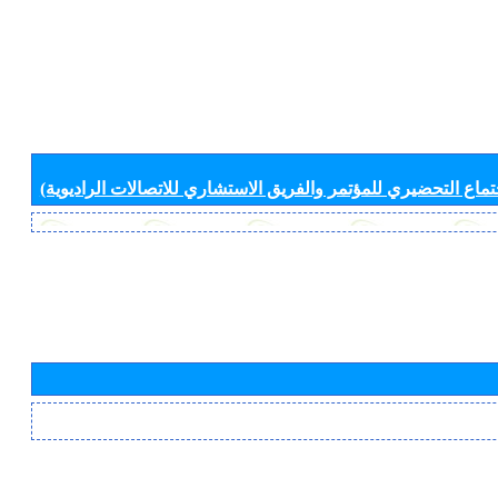
جتماع التحضيري للمؤتمر والفريق الاستشاري للاتصالات الراديوية)