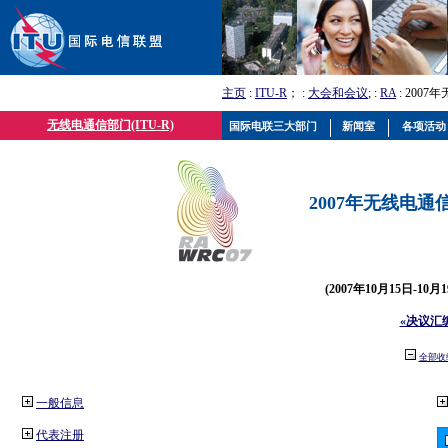
主页
:
ITU-R
； :
大会和会议
; :
RA
: 2007
无线电通信部门(ITU-R)
国际电联三大部门
新闻室
各项活动
2007年无线电通信
(2007年10月15日-10
«决议汇
全部收
一般信息
代表注册