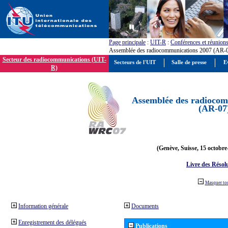
Page principale
:
UIT-R
:
Conférences et réunion
Assemblée des radiocommunications 2007 (AR-
Secteur des radiocommunications (UIT-
Secteurs de l'UIT
Salle de presse
E
R)
Assemblée des radiocom
(AR-07
(Genève, Suisse, 15 octobre
Livre des Résol
Masquer to
Information générale
Documents
Enregistrement des délégués
Publications