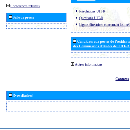
Conférences relatives
Résolutions UIT-R
Salle de presse
Questions UIT-R
Lignes directrices concernant les mét
Candidats aux postes de Présidents 
des Commissions d'études de l'UIT-R
Autres informations
Contacts
[Newsflashes]