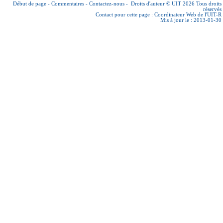
Début de page
-
Commentaires
-
Contactez-nous
-
Droits d'auteur © UIT 2026
Tous droits
réservés
Contact pour cette page :
Coordinateur Web de l'UIT-R
Mis à jour le : 2013-01-30