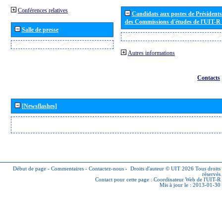
Conférences relatives
Candidats aux postes de Présidents 
des Commissions d'études de l'UIT-R
Salle de presse
Autres informations
Contacts
[Newsflashes]
Début de page
-
Commentaires
-
Contactez-nous
-
Droits d'auteur © UIT 2026
Tous droits
réservés
Contact pour cette page :
Coordinateur Web de l'UIT-R
Mis à jour le : 2013-01-30