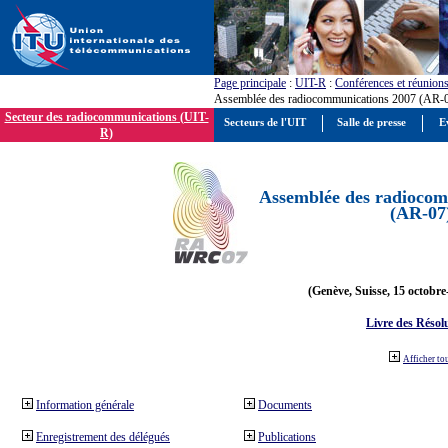
Page principale
:
UIT-R
:
Conférences et réunion
Assemblée des radiocommunications 2007 (AR-
Secteur des radiocommunications (UIT-
Secteurs de l'UIT
Salle de presse
E
R)
Assemblée des radiocom
(AR-07
(Genève, Suisse, 15 octobre
Livre des Résol
Afficher to
Information générale
Documents
Enregistrement des délégués
Publications