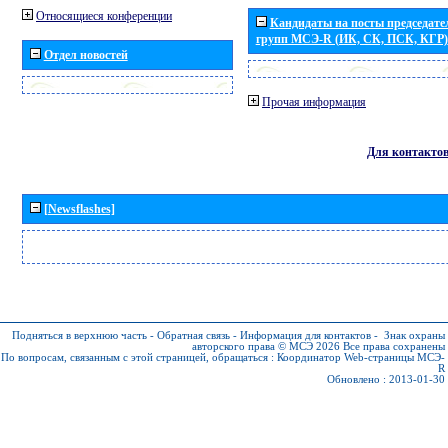
Относящиеся конференции
Кандидаты на посты председател
групп МСЭ-R (ИК, СК, ПСК, КГР)
Отдел новостей
Прочая информация
Для контакто
[Newsflashes]
Подняться в верхнюю часть
-
Обратная связь
-
Информация для контактов
-
Знак охраны
авторского права © МСЭ 2026
Все права сохранены
По вопросам, связанным с этой страницей, обращаться :
Координатор Web-страницы МСЭ-
R
Обновлено : 2013-01-30