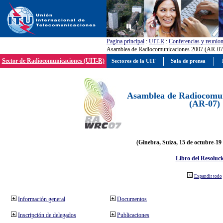
Pagína principal
:
UIT-R
:
Conferencias y reunio
Asamblea de Radiocomunicaciones 2007 (AR-07
Sector de Radiocomunicaciones (UIT-R)
Sectores de la UIT
Sala de prensa
Asamblea de Radiocomun
(AR-07)
(Ginebra, Suiza, 15 de octubre-19
Libro del Resoluci
Expandir todo
Información general
Documentos
Inscripción de delegados
Publicaciones