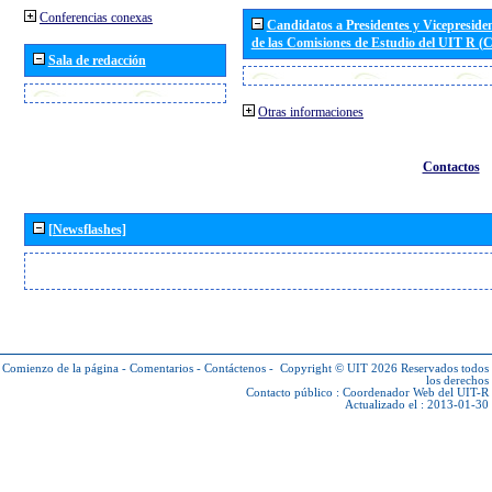
Conferencias conexas
Candidatos a Presidentes y Vicepreside
de las Comisiones de Estudio del UIT R 
Sala de redacción
Otras informaciones
Contactos
[Newsflashes]
Comienzo de la página
-
Comentarios
-
Contáctenos
-
Copyright © UIT 2026
Reservados todos
los derechos
Contacto público :
Coordenador Web del UIT-R
Actualizado el : 2013-01-30