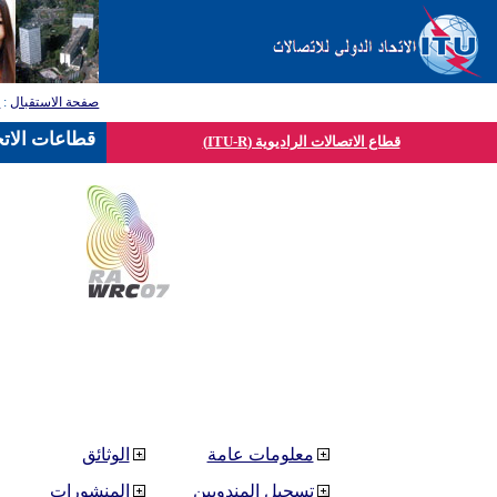
صفحة الاستقبال
:
ق
قطاعات الاتح
قطاع الاتصالات الراديوية (ITU-R)
معلومات عامة
الوثائق
تسجيل المندوبين
المنشورات