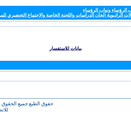
الرؤساء ونواب الرؤساء
ات الراديوية (لجان الدراسات واللجنة الخاصة والاجتماع التحضيري للمؤ
بيانات للاستفسار
حقوق الطبع
جميع الحقوق 
للات