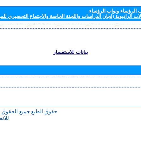
الرؤساء ونواب الرؤساء
ات الراديوية (لجان الدراسات واللجنة الخاصة والاجتماع التحضيري للمؤ
بيانات للاستفسار
حقوق الطبع
جميع الحقوق 
للات