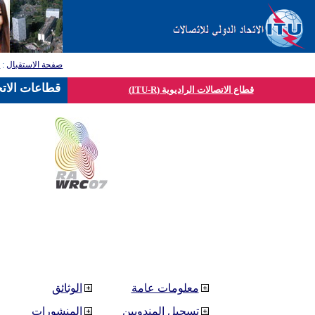
صفحة الاستقبال
:
ق
قطاعات الاتح
قطاع الاتصالات الراديوية (ITU-R)
معلومات عامة
الوثائق
تسجيل المندوبين
المنشورات