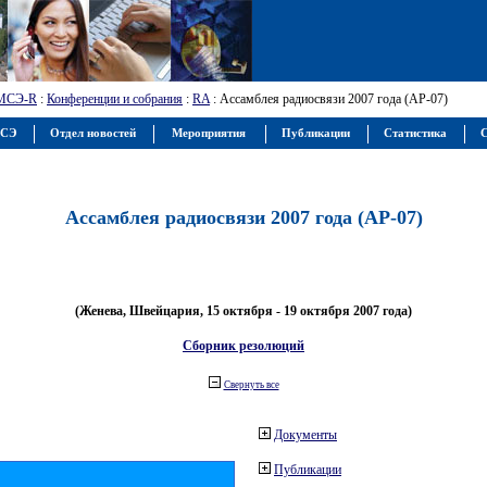
МСЭ-R
:
Конференции и собрания
:
RA
: Ассамблея радиосвязи 2007 года (АР-07)
МСЭ
Отдел новостей
Мероприятия
Публикации
Статистика
С
Ассамблея радиосвязи 2007 года (АР-07)
(Женева, Швейцария, 15 октября - 19 октября 2007 года)
Сборник резолюций
Свернуть все
Документы
Публикации