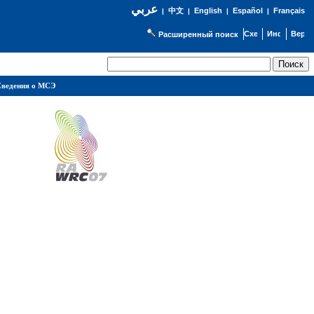
عربي
English
Español
Français
|
中文
|
|
|
Расширенный поиск
ведения о МСЭ