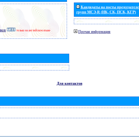
Кандидаты на посты председателей
групп МСЭ-R (ИК, СК, ПСК, КГР)
иков
только на английском языке
Прочая информация
Для контактов