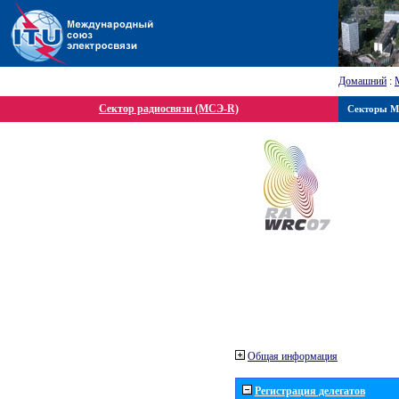
Домашний
:
Сектор радиосвязи (МСЭ-R)
Секторы 
Общая информация
Регистрация делегатов