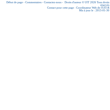
Début de page
-
Commentaires
-
Contactez-nous
-
Droits d'auteur © UIT 2026
Tous droits
réservés
Contact pour cette page :
Coordinateur Web de l'UIT-R
Mis à jour le : 2013-01-30