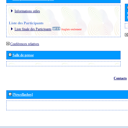
Informations utiles
Liste des Participants
Liste finale des Participants
Anglais seulement
Conférences relatives
Salle de presse
Contacts
[Newsflashes]