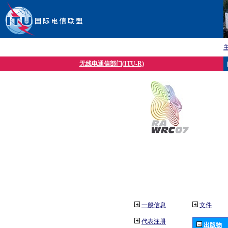
无线电通信部门(ITU-R)
一般信息
文件
代表注册
出版物