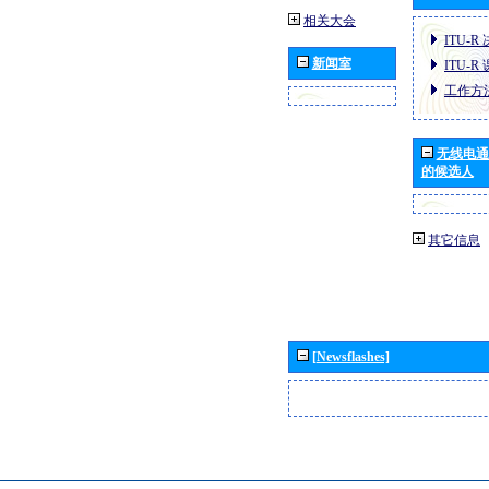
相关大会
ITU-R
新闻室
ITU-R
工作方
无线电通
的候选人
其它信息
[Newsflashes]