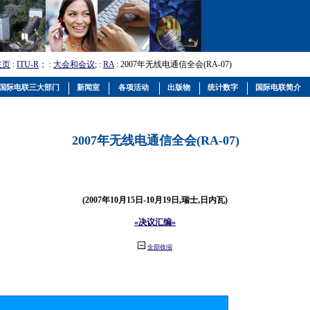
主页
:
ITU-R
； :
大会和会议
; :
RA
: 2007年无线电通信全会(RA-07)
国际电联三大部门
新闻室
各项活动
出版物
统计数字
国际电联简介
2007年无线电通信全会(RA-07)
(2007年10月15日-10月19日,瑞士,日内瓦)
«决议汇编»
全部收缩