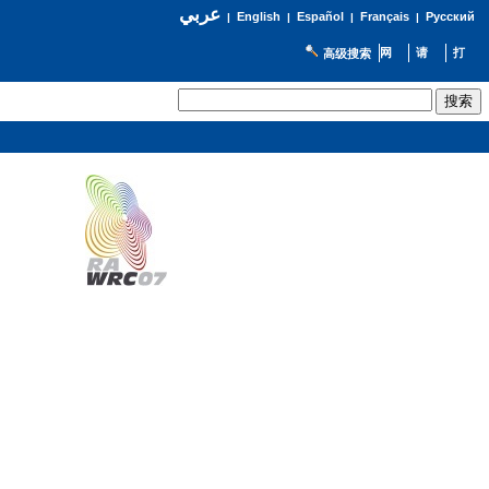
عربي
English
Español
Français
Русский
|
|
|
|
高级搜索