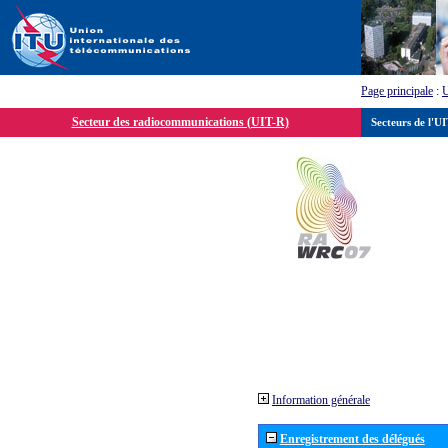
Page principale
:
Secteur des radiocommunications (UIT-R)
Secteurs de l'U
Information générale
Enregistrement des délégués