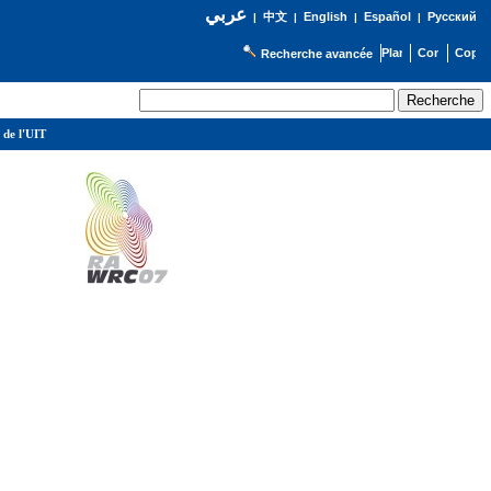
عربي
English
Español
Русский
|
中文
|
|
|
Recherche avancée
 de l'UIT