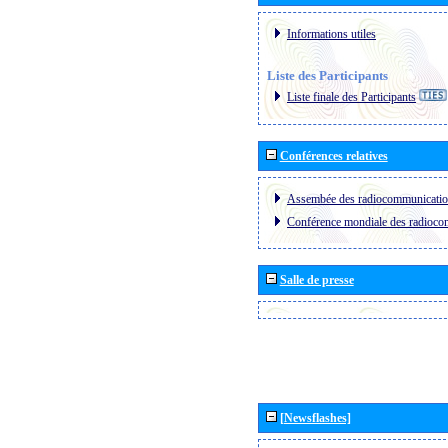
Informations utiles
Liste des Participants
Liste finale des Participants
Conférences relatives
Assembée des radiocommunicati
Conférence mondiale des radioc
Salle de presse
[Newsflashes]