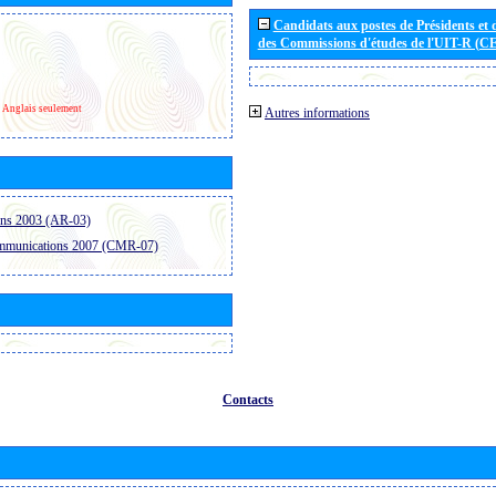
Candidats aux postes de Présidents et 
des Commissions d'études de l'UIT-R (C
Anglais seulement
Autres informations
ons 2003 (AR-03)
ommunications 2007 (CMR-07)
Contacts