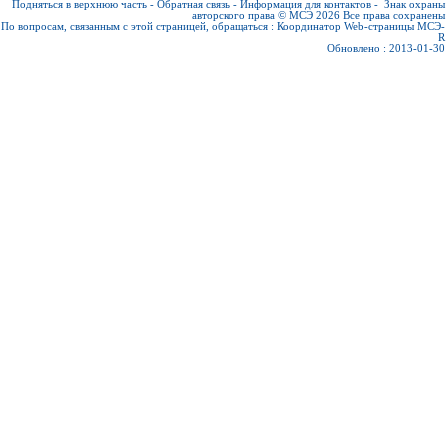
Подняться в верхнюю часть
-
Обратная связь
-
Информация для контактов
-
Знак охраны
авторского права © МСЭ 2026
Все права сохранены
По вопросам, связанным с этой страницей, обращаться :
Координатор Web-страницы МСЭ-
R
Обновлено : 2013-01-30