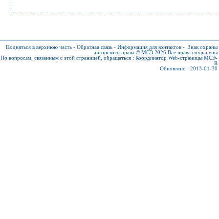
Подняться в верхнюю часть
-
Обратная связь
-
Информация для контактов
-
Знак охраны
авторского права © МСЭ 2026
Все права сохранены
По вопросам, связанным с этой страницей, обращаться :
Координатор Web-страницы МСЭ-
R
Обновлено : 2013-01-30