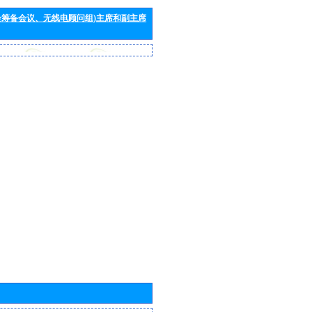
会筹备会议、无线电顾问组)主席和副主席