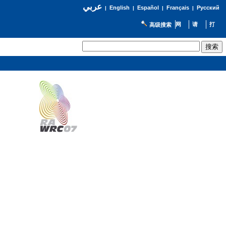
عربي
English
Español
Français
Русский
|
|
|
|
高级搜索