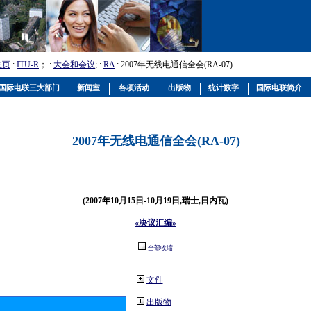
主页
:
ITU-R
； :
大会和会议
; :
RA
: 2007年无线电通信全会(RA-07)
国际电联三大部门
新闻室
各项活动
出版物
统计数字
国际电联简介
2007年无线电通信全会(RA-07)
(2007年10月15日-10月19日,瑞士,日内瓦)
«决议汇编»
全部收缩
文件
出版物