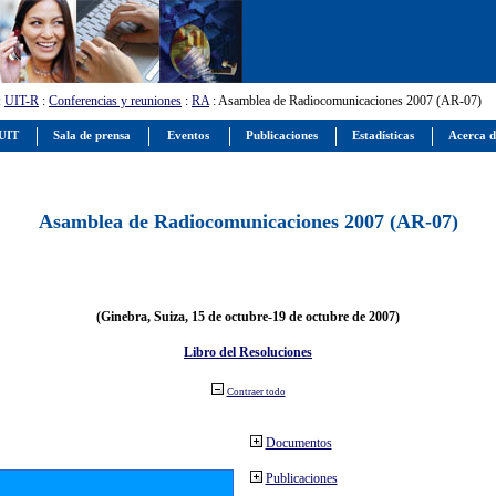
:
UIT-R
:
Conferencias y reuniones
:
RA
: Asamblea de Radiocomunicaciones 2007 (AR-07)
 UIT
Sala de prensa
Eventos
Publicaciones
Estadísticas
Acerca d
Asamblea de Radiocomunicaciones 2007 (AR-07)
(Ginebra, Suiza, 15 de octubre-19 de octubre de 2007)
Libro del Resoluciones
Contraer todo
Documentos
Publicaciones