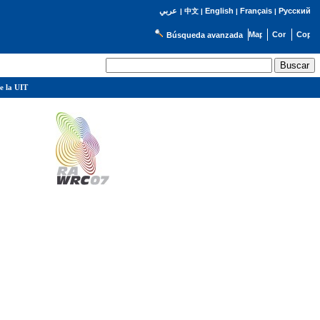
English
Français
Русский
عربي
|
中文
|
|
|
Búsqueda avanzada
e la UIT