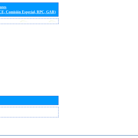
entes
(CE, Comisión Especial, RPC, GAR)