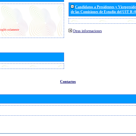
Candidatos a Presidentes y Vicepresid
de las Comisiones de Estudio del UIT R 
Inglés solamente
Otras informaciones
Contactos