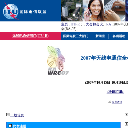
主页
:
ITU-R
； :
大会和会议
; :
RA
: 2007
会(RA-07)
无线电通信部门(ITU-R)
国际电联三大部门
新闻室
各项活动
2007年无线电通信全会(
(2007年10月15日-10月19日
«决议汇编»
全部收缩
一般信息
代表注册