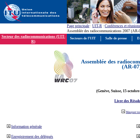
Page principale
:
UIT-R
:
Conférences et réunion
Assemblée des radiocommunications 2007 (AR-
Secteur des radiocommunications (UIT-
Secteurs de l'UIT
Salle de presse
E
R)
Assemblée des radiocom
(AR-07
(Genève, Suisse, 15 octobre
Livre des Résol
Masquer to
Information générale
Enregistrement des délégués