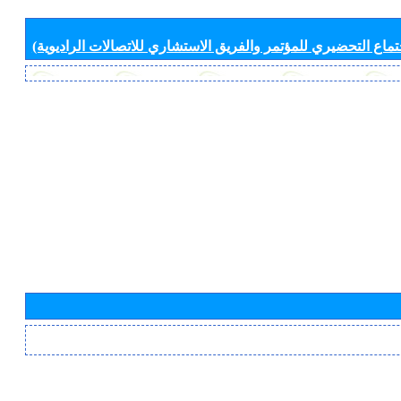
جتماع التحضيري للمؤتمر والفريق الاستشاري للاتصالات الراديوية)