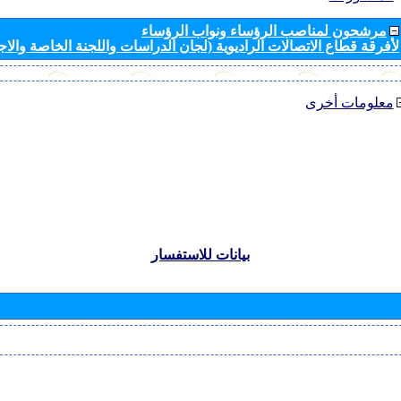
مرشحون لمناصب الرؤساء ونواب الرؤساء
لأفرقة قطاع الاتصالات الراديوية (لجان الدراسات واللجنة الخاصة والا
معلومات أخرى
بيانات للاستفسار