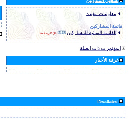
تسجيل المندوبين
معلومات مفيدة
قائمة المشاركين
القائمة النهائية للمشاركين
بالإنكليزية فقط
المؤتمرات ذات الصلة
غرفة الأخبار
[Newsflashes]