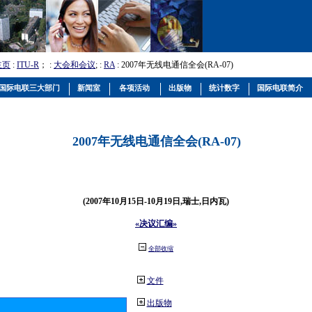
主页
:
ITU-R
； :
大会和会议
; :
RA
: 2007年无线电通信全会(RA-07)
国际电联三大部门
新闻室
各项活动
出版物
统计数字
国际电联简介
2007年无线电通信全会(RA-07)
(2007年10月15日-10月19日,瑞士,日内瓦)
«决议汇编»
全部收缩
文件
出版物