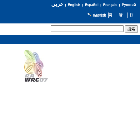
عربي
English
Español
Français
Русский
|
|
|
|
高级搜索