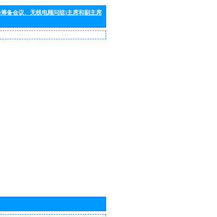
会筹备会议、无线电顾问组)主席和副主席