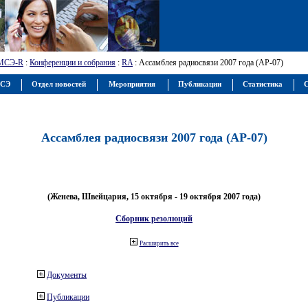
МСЭ-R
:
Конференции и собрания
:
RA
: Ассамблея радиосвязи 2007 года (АР-07)
МСЭ
Отдел новостей
Мероприятия
Публикации
Статистика
С
Ассамблея радиосвязи 2007 года (АР-07)
(Женева, Швейцария, 15 октября - 19 октября 2007 года)
Сборник резолюций
Расширить все
Документы
Публикации