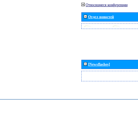
Относящиеся конференции
Отдел новостей
[Newsflashes]