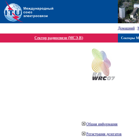
Домашний
:
Сектор радиосвязи (МСЭ-R)
Секторы 
Общая информация
Регистрация делегатов