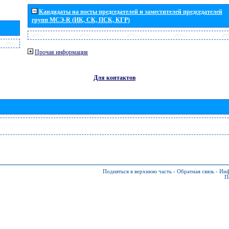
Кандидаты на посты председателей и заместителей председателей
групп МСЭ-R (ИК, СК, ПСК, КГР)
Прочая информация
Для контактов
Подняться в верхнюю часть
-
Обратная связь
-
Инф
П