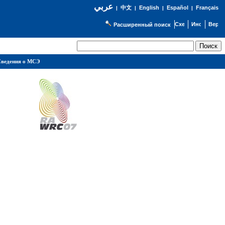
عربي
English
Español
Français
|
中文
|
|
|
Расширенный поиск
ведения о МСЭ