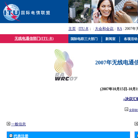
主页
:
ITU-R
； :
大会和会议
; :
RA
: 2007
无线电通信部门(ITU-R)
国际电联三大部门
新闻室
各项活动
2007年无线电通信
(2007年10月15日-10
«决议汇
全部收
一般信息
代表注册