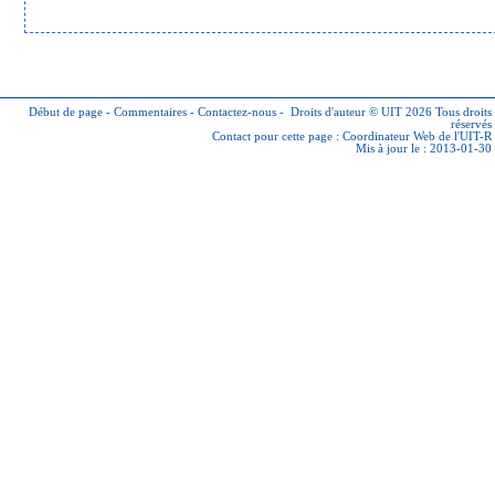
Début de page
-
Commentaires
-
Contactez-nous
-
Droits d'auteur © UIT 2026
Tous droits
réservés
Contact pour cette page :
Coordinateur Web de l'UIT-R
Mis à jour le : 2013-01-30