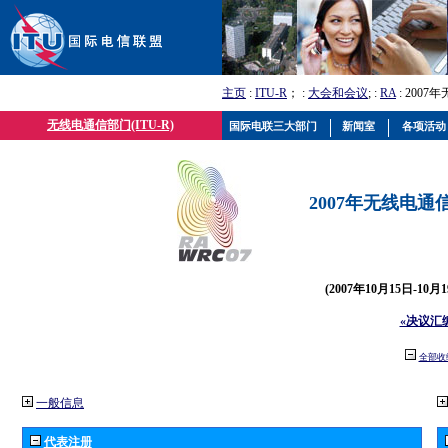
主页
:
ITU-R
； :
大会和会议
; :
RA
: 2007
无线电通信部门(ITU-R)
国际电联三大部门
新闻室
各项活动
2007年无线电通信
(2007年10月15日-10
«决议汇
全部收
一般信息
代表注册