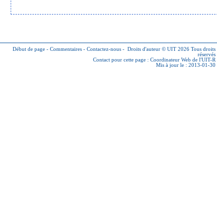
Début de page
-
Commentaires
-
Contactez-nous
-
Droits d'auteur © UIT 2026
Tous droits
réservés
Contact pour cette page :
Coordinateur Web de l'UIT-R
Mis à jour le : 2013-01-30