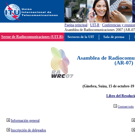
Pagína principal
:
UIT-R
:
Conferencias y reunio
Asamblea de Radiocomunicaciones 2007 (AR-07
Sector de Radiocomunicaciones (UIT-R)
Sectores de la UIT
Sala de prensa
Asamblea de Radiocomun
(AR-07)
(Ginebra, Suiza, 15 de octubre-19
Libro del Resoluci
Contraer todo
Información general
Inscripción de delegados