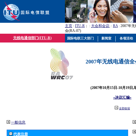
主页
:
ITU-R
； :
大会和会议
; :
RA
: 2007
会(RA-07)
无线电通信部门(ITU-R)
国际电联三大部门
新闻室
各项活动
2007年无线电通信全会(
(2007年10月15日-10月19日
«决议汇编»
全部收缩
一般信息
代表注册