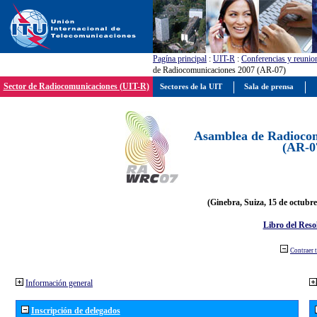
Pagína principal
:
UIT-R
:
Conferencias y reunio
de Radiocomunicaciones 2007 (AR-07)
Sector de Radiocomunicaciones (UIT-R)
Sectores de la UIT
Sala de prensa
Asamblea de Radiocom
(AR-0
(Ginebra, Suiza, 15 de octubre
Libro del Reso
Contraer 
Información general
Inscripción de delegados