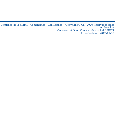
Comienzo de la página
-
Comentarios
-
Contáctenos
-
Copyright © UIT 2026
Reservados todos
los derechos
Contacto público :
Coordenador Web del UIT-R
Actualizado el : 2013-01-30