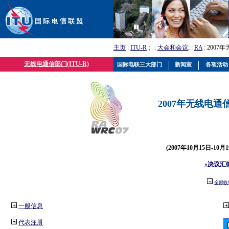
主页
:
ITU-R
； :
大会和会议
; :
RA
: 2007
无线电通信部门(ITU-R)
国际电联三大部门
新闻室
各项活动
2007年无线电通信
(2007年10月15日-10
«决议汇
全部收
一般信息
代表注册