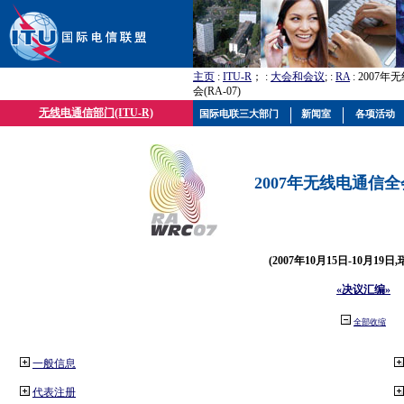
主页
:
ITU-R
； :
大会和会议
; :
RA
: 2007
会(RA-07)
无线电通信部门(ITU-R)
国际电联三大部门
新闻室
各项活动
2007年无线电通信全会(
(2007年10月15日-10月19日
«决议汇编»
全部收缩
一般信息
代表注册