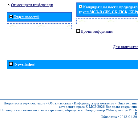
Относящиеся конференции
Кандидаты на посты председател
групп МСЭ-R (ИК, СК, ПСК, КГР)
Отдел новостей
Прочая информация
Для контакто
[Newsflashes]
Подняться в верхнюю часть
-
Обратная связь
-
Информация для контактов
-
Знак охраны
авторского права © МСЭ 2026
Все права сохранены
По вопросам, связанным с этой страницей, обращаться :
Координатор Web-страницы МСЭ-
R
Обновлено : 2013-01-30