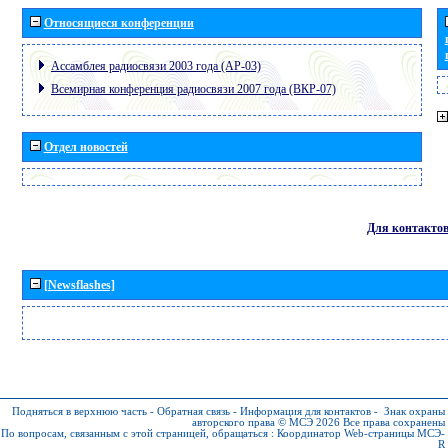
Относящиеся конференции
Ассамблея радиосвязи 2003 года (АР-03)
Всемирная конференция радиосвязи 2007 года (ВКР-07)
Отдел новостей
Для контакто
[Newsflashes]
Подняться в верхнюю часть
-
Обратная связь
-
Информация для контактов
-
Знак охраны
авторского права © МСЭ 2026
Все права сохранены
По вопросам, связанным с этой страницей, обращаться :
Координатор Web-страницы МСЭ-
R