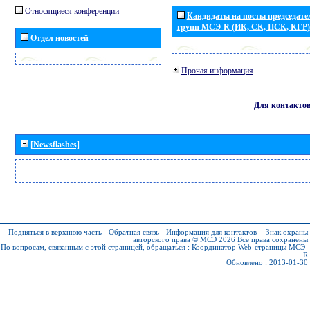
Относящиеся конференции
Кандидаты на посты председател
групп МСЭ-R (ИК, СК, ПСК, КГР)
Отдел новостей
Прочая информация
Для контакто
[Newsflashes]
Подняться в верхнюю часть
-
Обратная связь
-
Информация для контактов
-
Знак охраны
авторского права © МСЭ 2026
Все права сохранены
По вопросам, связанным с этой страницей, обращаться :
Координатор Web-страницы МСЭ-
R
Обновлено : 2013-01-30