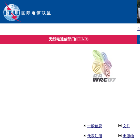
无线电通信部门(ITU-R)
一般信息
文件
代表注册
出版物