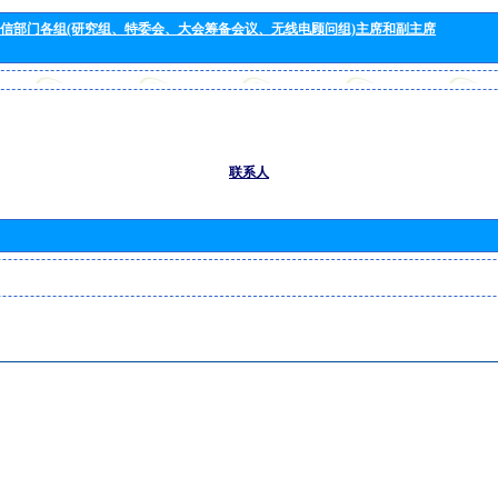
信部门各组(研究组、特委会、大会筹备会议、无线电顾问组)主席和副主席
联系人