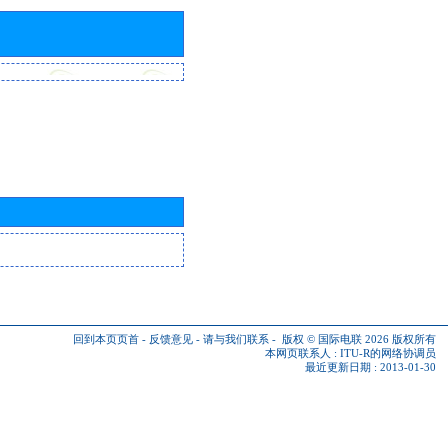
回到本页页首
-
反馈意见
-
请与我们联系
-
版权 © 国际电联 2026
版权所有
本网页联系人 :
ITU-R的网络协调员
最近更新日期 : 2013-01-30