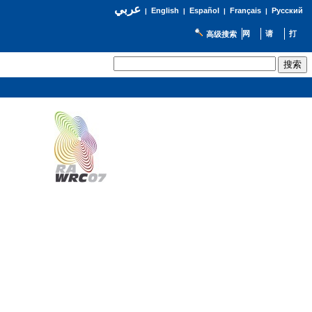
عربي
English
Español
Français
Русский
|
|
|
|
高级搜索