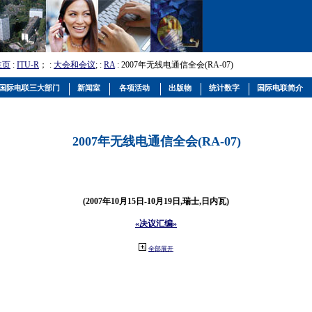
主页
:
ITU-R
； :
大会和会议
; :
RA
: 2007年无线电通信全会(RA-07)
国际电联三大部门
新闻室
各项活动
出版物
统计数字
国际电联简介
2007年无线电通信全会(RA-07)
(2007年10月15日-10月19日,瑞士,日内瓦)
«决议汇编»
全部展开