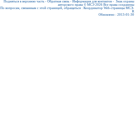
Подняться в верхнюю часть
-
Обратная связь
-
Информация для контактов
-
Знак охраны
авторского права © МСЭ 2026
Все права сохранены
По вопросам, связанным с этой страницей, обращаться :
Координатор Web-страницы МСЭ-
R
Обновлено : 2013-01-30