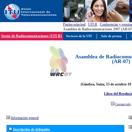
Pagína principal
:
UIT-R
:
Conferencias y reunio
Asamblea de Radiocomunicaciones 2007 (AR-07
Sector de Radiocomunicaciones (UIT-R)
Sectores de la UIT
Sala de prensa
Asamblea de Radiocomun
(AR-07)
(Ginebra, Suiza, 15 de octubre-19
Libro del Resoluci
Contraer todo
Información general
Inscripción de delegados