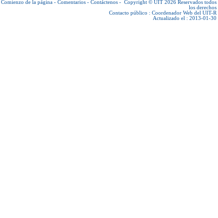
Comienzo de la página
-
Comentarios
-
Contáctenos
-
Copyright © UIT 2026
Reservados todos
los derechos
Contacto público :
Coordenador Web del UIT-R
Actualizado el : 2013-01-30