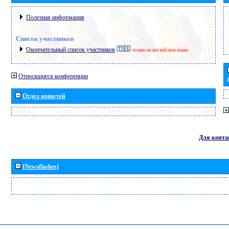
Полезная информация
Список участников
Окончательный список участников
только на английском языке
Относящиеся конференции
Отдел новостей
Для конта
[Newsflashes]