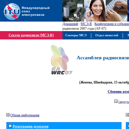
Домашний
:
МСЭ-R
:
Конференции и собрани
радиосвязи 2007 года (АР-07)
Сектор радиосвязи (МСЭ-R)
Секторы МСЭ
Отдел новостей
М
Ассамблея радиосвязи 
(Женева, Швейцария, 15 октября
Сборник рез
Свернуть
Общая информация
Регистрация делегатов