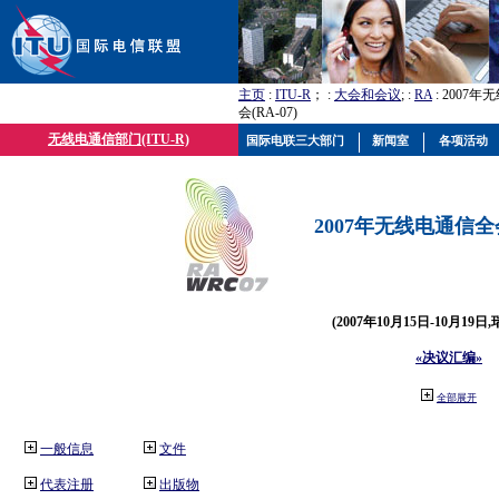
主页
:
ITU-R
； :
大会和会议
; :
RA
: 2007
会(RA-07)
无线电通信部门(ITU-R)
国际电联三大部门
新闻室
各项活动
2007年无线电通信全会(
(2007年10月15日-10月19日
«决议汇编»
全部展开
一般信息
文件
代表注册
出版物