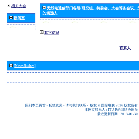
相关大会
无线电通信部门各组(研究组、特委会、大会筹备会议、
的候选人
新闻室
其它信息
联系人
[Newsflashes]
回到本页页首
-
反馈意见
-
请与我们联系
-
版权 © 国际电联 2026
版权所有
本网页联系人 :
ITU-R的网络协调员
最近更新日期 : 2013-01-30