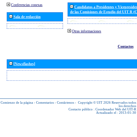
Conferencias conexas
Candidatos a Presidentes y Vicepreside
de las Comisiones de Estudio del UIT R 
Sala de redacción
Otras informaciones
Contactos
[Newsflashes]
Comienzo de la página
-
Comentarios
-
Contáctenos
-
Copyright © UIT 2026
Reservados todos
los derechos
Contacto público :
Coordenador Web del UIT-R
Actualizado el : 2013-01-30