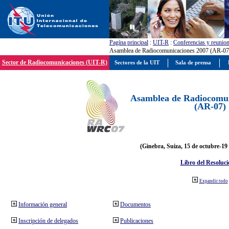
Pagína principal
:
UIT-R
:
Conferencias y reunio
Asamblea de Radiocomunicaciones 2007 (AR-07
Sector de Radiocomunicaciones (UIT-R)
Sectores de la UIT
Sala de prensa
Asamblea de Radiocomun
(AR-07)
(Ginebra, Suiza, 15 de octubre-19
Libro del Resoluci
Expandir todo
Información general
Documentos
Inscripción de delegados
Publicaciones