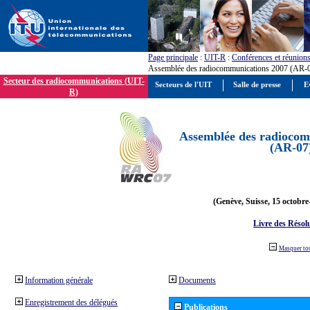
Page principale
:
UIT-R
:
Conférences et réunion
Assemblée des radiocommunications 2007 (AR-
Secteur des radiocommunications (UIT-
Secteurs de l'UIT
Salle de presse
E
R)
Assemblée des radiocom
(AR-07
(Genève, Suisse, 15 octobre
Livre des Résol
Masquer to
Information générale
Documents
Enregistrement des délégués
Publications