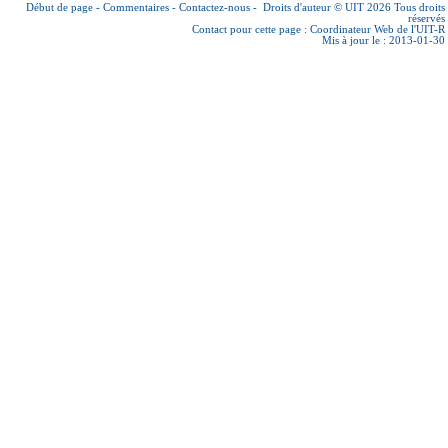
Début de page
-
Commentaires
-
Contactez-nous
-
Droits d'auteur © UIT 2026
Tous droits
réservés
Contact pour cette page :
Coordinateur Web de l'UIT-R
Mis à jour le : 2013-01-30