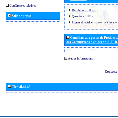
Conférences relatives
Résolutions UIT-R
Salle de presse
Questions UIT-R
Lignes directrices concernant les mét
Candidats aux postes de Présidents 
des Commissions d'études de l'UIT-R
Autres informations
Contacts
[Newsflashes]